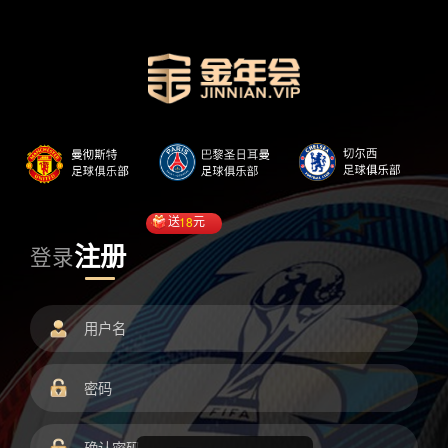
送
18
元
注册
登录