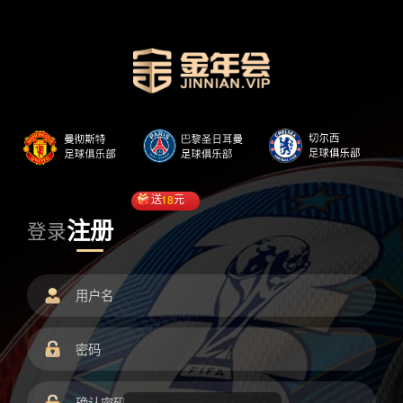
送
18
元
注册
登录