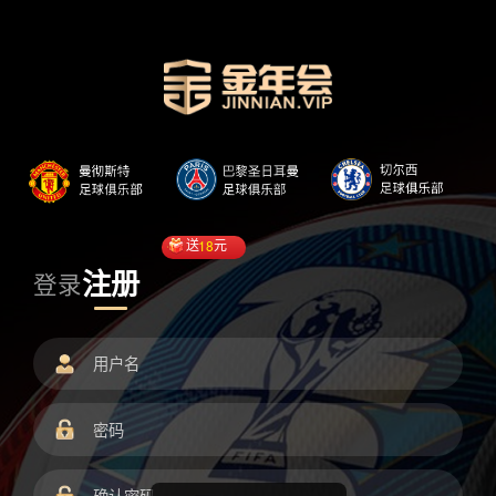
送
18
元
注册
登录