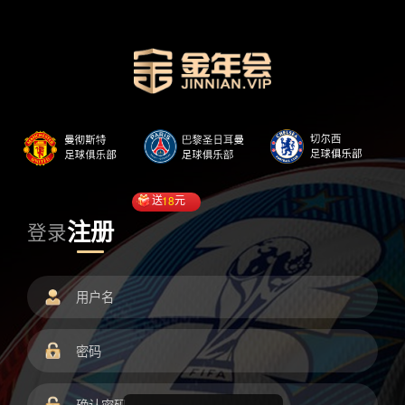
送
18
元
注册
登录