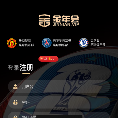
送
18
元
注册
登录