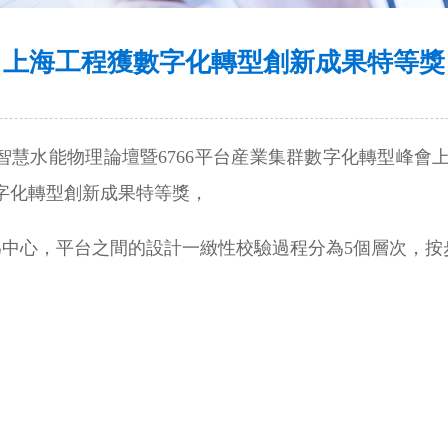
上海工程獲數字化轉型創新成果特等獎
國智慧水能物理論壇暨6766平台産業集群數字化轉型峰
數字化轉型創新成果特等獎，
中心，平台之間的設計一緻性校驗過程分為5個層次，按