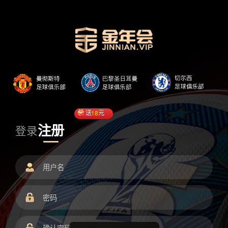
送
18
元
注册
登录