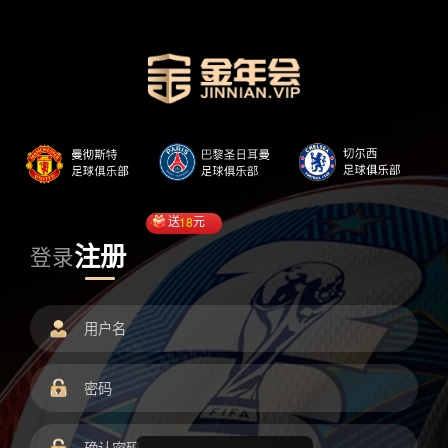
送
18
元
注册
登录